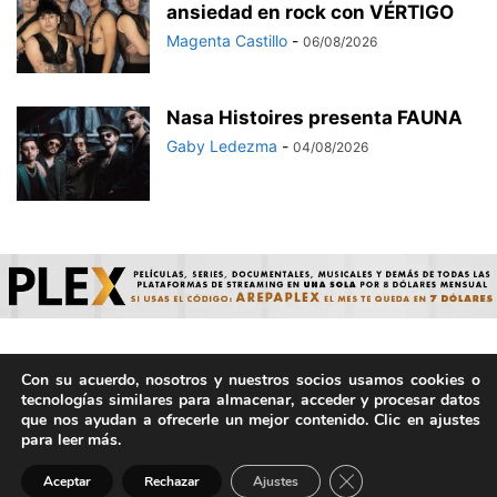
ansiedad en rock con VÉRTIGO
Magenta Castillo
-
06/08/2026
Nasa Histoires presenta FAUNA
Gaby Ledezma
-
04/08/2026
Con su acuerdo, nosotros y nuestros socios usamos cookies o
© ArepaVolatil.Com 2021-2025 - Hecho por humanos, no por
tecnologías similares para almacenar, acceder y procesar datos
IA. | Todos los derechos reservados.
que nos ayudan a ofrecerle un mejor contenido. Clic en ajustes
para leer más.
Cerrar el banner de 
Aceptar
Rechazar
Ajustes