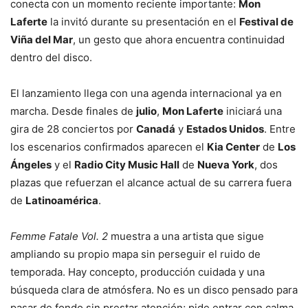
conecta con un momento reciente importante:
Mon
Laferte
la invitó durante su presentación en el
Festival de
Viña del Mar
, un gesto que ahora encuentra continuidad
dentro del disco.
El lanzamiento llega con una agenda internacional ya en
marcha. Desde finales de
julio
,
Mon Laferte
iniciará una
gira de 28 conciertos por
Canadá
y
Estados Unidos
. Entre
los escenarios confirmados aparecen el
Kia Center
de
Los
Ángeles
y el
Radio City Music Hall
de
Nueva York
, dos
plazas que refuerzan el alcance actual de su carrera fuera
de
Latinoamérica
.
Femme Fatale Vol. 2
muestra a una artista que sigue
ampliando su propio mapa sin perseguir el ruido de
temporada. Hay concepto, producción cuidada y una
búsqueda clara de atmósfera. No es un disco pensado para
pasar de fondo sin prestar atención; pide entrar con calma,