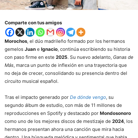
Comparte con tus amigos
Morochos
,
el
dúo
madrileño
formado
por
los
hermanos
gemelos
Juan
e
Ignacio
,
continúa
escribiendo
su
historia
con
paso
firme
en
este
2025
.
Su
nuevo
adelanto,
Ganas
de
Más
,
marca
un
punto
de
inflexión
en
una
trayectoria
que
no
deja
de
crecer,
consolidando
su
presencia
dentro
del
circuito
musical
español.
Tras
el
impacto
generado
por
De
dónde
vengo
,
su
segundo
álbum
de
estudio,
con
más
de
11
millones
de
reproducciones
en
Spotify
y
destacado
por
Mondosonoro
como
uno
de
los
mejores
discos
de
mestizaje
de
2024
,
los
hermanos
presentan
ahora
una
canción
que
mira
hacia
dentro.
Una
búsqueda
melódica
y
sentimental
que
habla