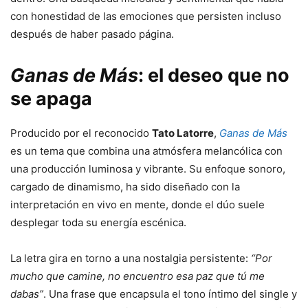
con
honestidad
de
las
emociones
que
persisten
incluso
después
de
haber
pasado
página.
Ganas
de
Más
:
el
deseo
que
no
se
apaga
Producido
por
el
reconocido
Tato
Latorre
,
Ganas
de
Más
es
un
tema
que
combina
una
atmósfera
melancólica
con
una
producción
luminosa
y
vibrante.
Su
enfoque
sonoro,
cargado
de
dinamismo,
ha
sido
diseñado
con
la
interpretación
en
vivo
en
mente,
donde
el
dúo
suele
desplegar
toda
su
energía
escénica.
La
letra
gira
en
torno
a
una
nostalgia
persistente:
“
Por
mucho
que
camine,
no
encuentro
esa
paz
que
tú
me
dabas”
.
Una
frase
que
encapsula
el
tono
íntimo
del
single
y