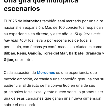
Una
gira
que
multiplica
escenarios
El
2025
de
Morochos
también
está
marcado
por
una
gira
nacional
en
expansión.
Más
de
100
conciertos
respaldan
su
experiencia
en
directo,
y
este
año,
el
Si
quieres
más
hay
más
Tour
los
llevará
por
escenarios
de
toda
la
península,
con
fechas
ya
confirmadas
en
ciudades
como
Bilbao
,
Reus
,
Gandía
,
Torre
del
Mar
,
Barbate
,
Granada
y
Gijón
,
entre
otras.
Cada
actuación
de
Morochos
es
una
experiencia
que
mezcla
emoción,
cercanía
y
una
conexión
genuina
con
su
audiencia.
El
directo
se
ha
convertido
en
una
de
sus
principales
fortalezas,
y este nuevo sencillo
promete
ser
una
de
esas
canciones
que
ganan
una
nueva
dimensión
sobre
el
escenario.