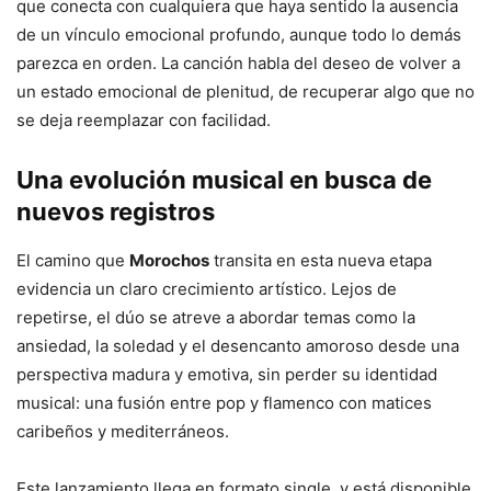
que
conecta
con
cualquiera
que
haya
sentido
la
ausencia
de
un
vínculo
emocional
profundo,
aunque
todo
lo
demás
parezca
en
orden.
La
canción
habla
del
deseo
de
volver
a
un
estado
emocional
de
plenitud,
de
recuperar
algo
que
no
se
deja
reemplazar
con
facilidad.
Una
evolución
musical
en
busca
de
nuevos
registros
El
camino
que
Morochos
transita
en
esta
nueva
etapa
evidencia
un
claro
crecimiento
artístico.
Lejos
de
repetirse,
el
dúo
se
atreve
a
abordar
temas
como
la
ansiedad,
la
soledad
y
el
desencanto
amoroso
desde
una
perspectiva
madura
y
emotiva,
sin
perder
su
identidad
musical:
una
fusión
entre
pop
y
flamenco
con
matices
caribeños
y
mediterráneos.
Este
lanzamiento
llega
en
formato
single
,
y
está
disponible