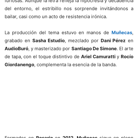
furiosas. Aunque la letra refleja la hipocresía y decadencia
del entorno, el estribillo nos sorprende invitándonos a
bailar, casi como un acto de resistencia irónica.
La producción del tema estuvo en manos de
Muñecas
,
grabado en
Sasha Estudio
, mezclado por
Dani Pérez
en
AudioBuró
, y masterizado por
Santiago De Simone
. El arte
de tapa, con el toque distintivo de
Ariel Camuratti
y
Rocío
Giordanengo
, complementa la esencia de la banda.
Formados en
Rosario
en
2012
,
Muñecas
sigue en pleno