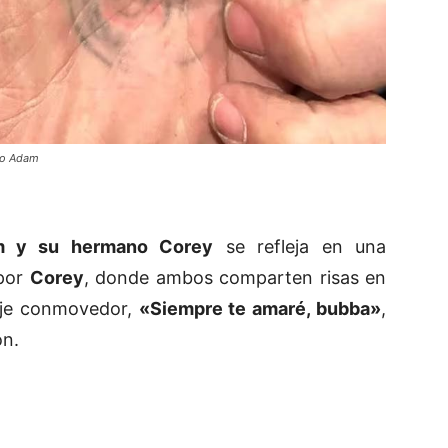
no Adam
m y su hermano Corey
se refleja en una
 por
Corey
, donde ambos comparten risas en
saje conmovedor,
«Siempre te amaré, bubba»
,
ón.