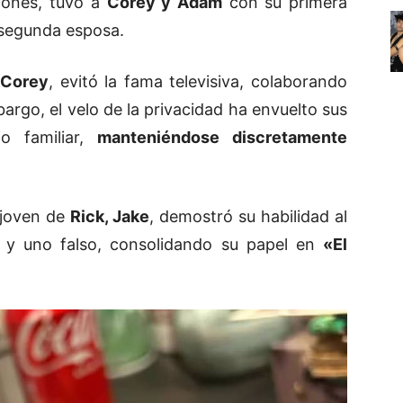
iones, tuvo a
Corey y Adam
con su primera
 segunda esposa.
o
Corey
, evitó la fama televisiva, colaborando
argo, el velo de la privacidad ha envuelto sus
io familiar,
manteniéndose discretamente
s joven de
Rick, Jake
, demostró su habilidad al
co y uno falso, consolidando su papel en
«El