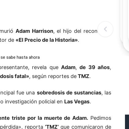
Rec
Re
"
c
d
l
 murió
Adam Harrison
, el hijo del reconocido
t
tor de
«
El Precio de la Historia»
.
e se sabe hasta ahora
presentante, revela que
Adam
,
de 39 años
,
dosis fatal»
, según reportes de
TMZ
.
incipal fue una
sobredosis de sustancias
, las
o investigación policial en
Las Vegas
.
nte triste por la muerte de Adam.
Pedimos
 pérdida», reporta
‘TMZ’
que comunicaron de