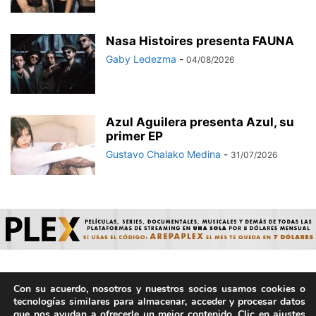
Nasa Histoires presenta FAUNA
Gaby Ledezma
-
04/08/2026
Azul Aguilera presenta Azul, su
primer EP
Gustavo Chalako Medina
-
31/07/2026
Con su acuerdo, nosotros y nuestros socios usamos cookies o
© ArepaVolatil.Com 2021-2025 - Hecho por humanos, no por
tecnologías similares para almacenar, acceder y procesar datos
IA. | Todos los derechos reservados.
que nos ayudan a ofrecerle un mejor contenido. Clic en ajustes