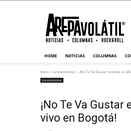
HOME
NOTICIAS
COLUMNAS
CO
Inicio
Lanzamientos
¡No Te Va Gustar estrena su ál
Lanzamientos
¡No Te Va Gustar 
vivo en Bogotá!