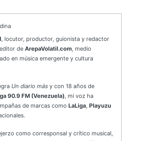
dina
l
, locutor, productor, guionista y redactor
editor de
ArepaVolatil.com
, medio
ado en música emergente y cultura
negra
Un diario más
y con 18 años de
ga 90.9 FM (Venezuela)
, mi voz ha
campañas de marcas como
LaLiga
,
Playuzu
acionales.
ejerzo como corresponsal y crítico musical,