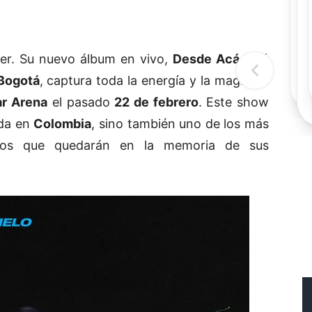
Rec
Re
"
c
cer. Su nuevo álbum en vivo,
Desde Acá Qué
d
l
 Bogotá
, captura toda la energía y la magia de
t
ar Arena
el pasado
22 de febrero
. Este show
nda en
Colombia
, sino también uno de los más
tos que quedarán en la memoria de sus