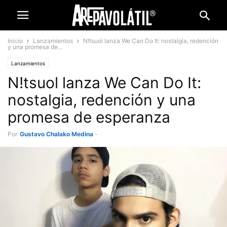
Inicio
Lanzamientos
N!tsuol lanza We Can Do It: nostalgia, redención
y una promesa de...
Lanzamientos
N!tsuol lanza We Can Do It:
nostalgia, redención y una
promesa de esperanza
Por
Gustavo Chalako Medina
-