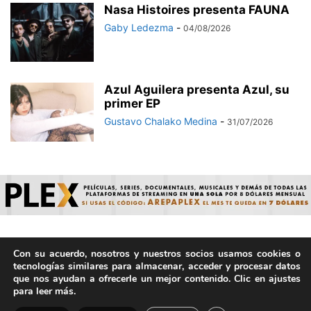
Nasa Histoires presenta FAUNA
Gaby Ledezma
-
04/08/2026
Azul Aguilera presenta Azul, su
primer EP
Gustavo Chalako Medina
-
31/07/2026
Con su acuerdo, nosotros y nuestros socios usamos cookies o
© ArepaVolatil.Com 2021-2025 - Hecho por humanos, no por
tecnologías similares para almacenar, acceder y procesar datos
IA. | Todos los derechos reservados.
que nos ayudan a ofrecerle un mejor contenido. Clic en ajustes
para leer más.