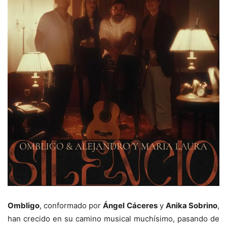
Ombligo
, conformado por
Ángel Cáceres
y
Anika Sobrino
,
han crecido en su camino musical muchísimo, pasando de