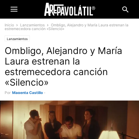
Inicio
Lanzamientos
Ombligo, Alejandro y María Laura estrenan la
estremecedora canción «Silencio»
Lanzamientos
Ombligo, Alejandro y María
Laura estrenan la
estremecedora canción
«Silencio»
Por
Magenta Castillo
-