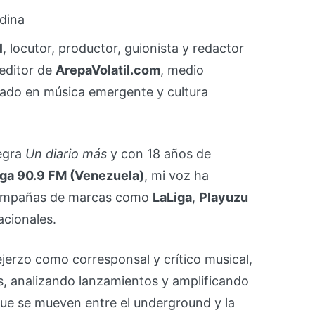
dina
l
, locutor, productor, guionista y redactor
editor de
ArepaVolatil.com
, medio
ado en música emergente y cultura
negra
Un diario más
y con 18 años de
ga 90.9 FM (Venezuela)
, mi voz ha
campañas de marcas como
LaLiga
,
Playuzu
acionales.
ejerzo como corresponsal y crítico musical,
s, analizando lanzamientos y amplificando
ue se mueven entre el underground y la