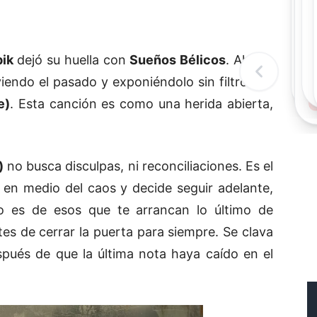
Rec
Re
"
c
ik
dejó su huella con
Sueños Bélicos
. Ahora,
d
l
viendo el pasado y exponiéndolo sin filtros en
t
e)
. Esta canción es como una herida abierta,
)
no busca disculpas, ni reconciliaciones. Es el
 en medio del caos y decide seguir adelante,
illo es de esos que te arrancan lo último de
es de cerrar la puerta para siempre. Se clava
pués de que la última nota haya caído en el