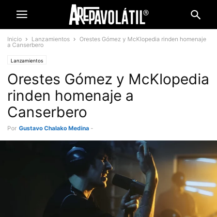
Inicio
Lanzamientos
Orestes Gómez y McKlopedia rinden homenaje
a Canserbero
Lanzamientos
Orestes Gómez y McKlopedia
rinden homenaje a
Canserbero
Por
Gustavo Chalako Medina
-