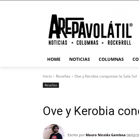
HOME
NOTICIAS
COLUMNAS
CO
Inicio
Reseñas
Ove y Kerobia conquistan la Sala Sol
Reseñas
Ove y Kerobia conq
Escrito por
Mauro Nicolás Gamboa
08/02/2