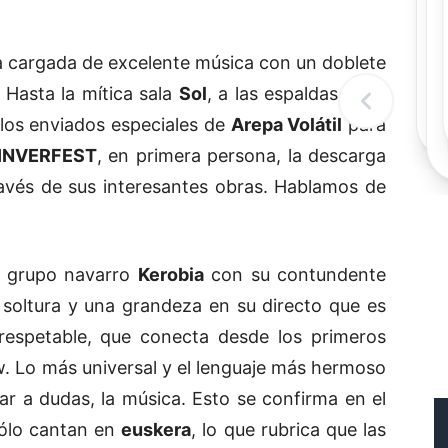
Rec
Re
 cargada de excelente música con un doblete
"
c
d
 Hasta la mítica sala
Sol
, a las espaldas de la
l
t
los enviados especiales de
Arepa Volátil
para
INVERFEST
, en primera persona, la descarga
avés de sus interesantes obras. Hablamos de
el grupo navarro
Kerobia
con su contundente
soltura y una grandeza en su directo que es
respetable, que conecta desde los primeros
w. Lo más universal y el lenguaje más hermoso
ar a dudas, la música. Esto se confirma en el
sólo cantan en
euskera
, lo que rubrica que las