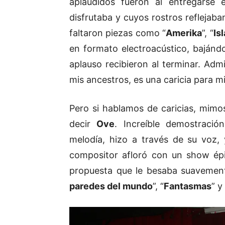
aplaudidos fueron al entregarse
disfrutaba y cuyos rostros reflejab
faltaron piezas como “
Amerika
”, “
Is
en formato electroacústico, bajándo
aplauso recibieron al terminar. Adm
mis ancestros, es una caricia para m
Pero si hablamos de caricias, mim
decir
Ove
. Increíble demostració
melodía, hizo a través de su voz, 
compositor afloró con un show épic
propuesta que le besaba suavement
paredes del mundo
”, “
Fantasmas
” y