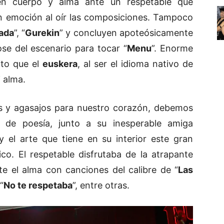
 en cuerpo y alma ante un respetable que
an emoción al oír las composiciones. Tampoco
lada
”, “
Gurekin
” y concluyen apoteósicamente
se del escenario para tocar “
Menu
”. Enorme
ito que el
euskera
, al ser el idioma nativo de
i alma.
os y agasajos para nuestro corazón, debemos
n de poesía, junto a su inesperable amiga
y el arte que tiene en su interior este gran
o. El respetable disfrutaba de la atrapante
e el alma con canciones del calibre de “
Las
 “
No te respetaba
”, entre otras.