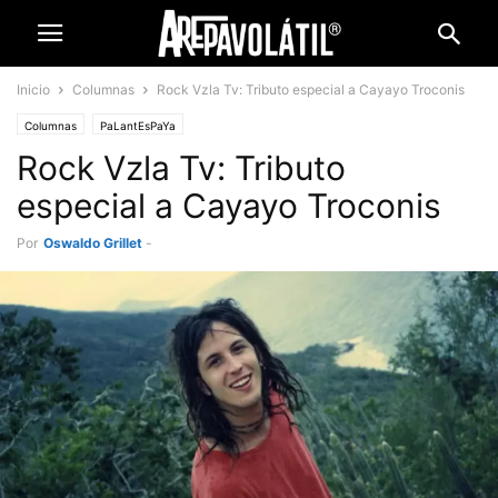
Inicio
Columnas
Rock Vzla Tv: Tributo especial a Cayayo Troconis
Columnas
PaLantEsPaYa
Rock Vzla Tv: Tributo
especial a Cayayo Troconis
Por
Oswaldo Grillet
-