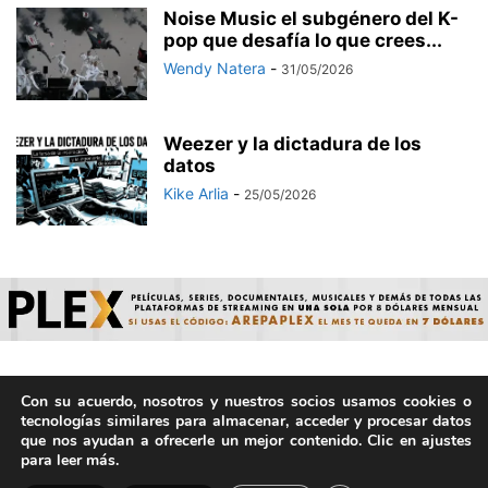
Noise Music el subgénero del K-
pop que desafía lo que crees...
Wendy Natera
-
31/05/2026
Weezer y la dictadura de los
datos
Kike Arlia
-
25/05/2026
Con su acuerdo, nosotros y nuestros socios usamos cookies o
© ArepaVolatil.Com 2021-2025 - Hecho por humanos, no por
tecnologías similares para almacenar, acceder y procesar datos
IA. | Todos los derechos reservados.
que nos ayudan a ofrecerle un mejor contenido. Clic en ajustes
para leer más.