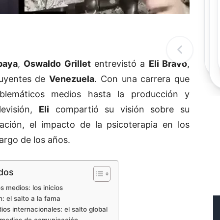
Rec
Re
"
c
d
l
t
paya
,
Oswaldo Grillet
entrevistó a
Eli Bravo
,
luyentes de
Venezuela
. Con una carrera que
blemáticos medios hasta la producción y
levisión,
Eli
compartió su visión sobre su
cación, el impacto de la psicoterapia en los
largo de los años.
idos
s medios: los inicios
n: el salto a la fama
os internacionales: el salto global