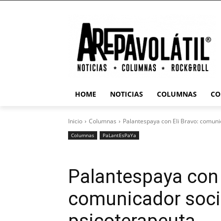
HOME
NOTICIAS
COLUMNAS
CO
Inicio
Columnas
Palantespaya con Eli Bravo: comunic
Columnas
PaLantEsPaYa
Palantespaya con 
comunicador social