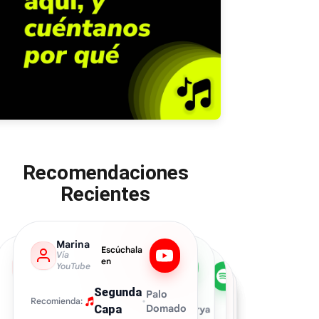
Recomendaciones
Recientes
Mari
Escúchala
Vía
Marina
en
Carlos
Escúchala
Escúchala
Isa
Spotify
Vía
Néstor
Escúchala
@Carlosj.castillocjc
en
en
Hendrix
Sánchez
Escúchala
Jonathan
Dayana
YouTube
Escúchala
Escúchala
en
Ivan
Julio
Matías
Cordero
Ferrero
Vía
Vía YouTube
en
Escúchala
Escúchala
Escúchala
en
en
Merinos
Calderón
Mis
Vía
Vía YouTube
Vía YouTube
YouTube
en
en
en
Vía Spotify
Vía YouTube
Spotify
•
Marya
Segunda
Recomienda:
Trampa
•
Liquet
Palo
Recomienda:
Dermis
Supernenas
•
Recomienda:
Terrenal.
•
Estoy
Recomienda:
Freak
•
Silverchair
HASTA
Recomienda:
Domado
Capa
MIN My
This
Tatu.
Road
•
Portishead
Recomienda: