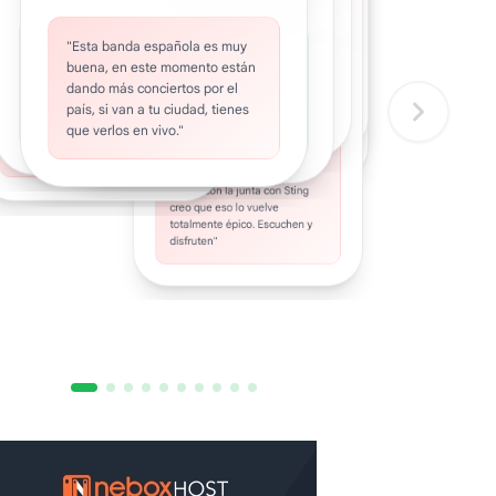
The
•
Pantera
comienda:
afuera,
•
Americania
Recomienda:
Love
•
Inner
Recomienda:
JESUS
Trip
CA7RIEL
sal
Noise
"alguien tien algún tema d una
TUVO
Y Paco
"Canción muy bien compuesta
"Freak es evolución, carácter y
"Esta banda española es muy
"Porque a veces el silencio
"Es super energética, te queda
•
banda llamada NOW LIRIC si
Recomienda:
riesgo. Es decir: esto no es un
"Soy metalero con buen
Amoroso
también necesita una banda
UN
(rock, funk, jazz) para mi: el
buena, en este momento están
en la cabeza y no podes dejar
hay alguien envíelo A este
"Canción que no recibió el
producto juvenil, es una banda
sonora, y esta canción sabe
corazón, y esta balada es una
y Sting
"Una canción de hace unos 12
mejor riff de guitarra de todo el
MAL
dando más conciertos por el
correo bombtopic@gmail.com
reconocimiento que se merece.
de cantarla y es para
que decidió crecer frente al
exactamente cuándo apretar y
de mis favoritas. Cada vez que
años, cuando yo era feliz y no lo
rock venezolano. Luego el bajo
DIA
Es un proyecto paralelo de Toño
país, si van a tu ciudad, tienes
gracias m gustaría volver oirlos"
público"
cuándo soltar."
escucharla con el volumen a
lo escucho, recuerdo buenos
sabía. Me alegra el regreso de
y batería suenan bestial."
(EA) y Rodrigo (Rebelión
tiempos."
que verlos en vivo."
MIL"
esta banda en la actualidad. A
Andina), ambos de Maracay."
subir el volumen."
"Es un tema muy distinto a lo
que viene haciendo Ca7riel y
Paco y con la junta con Sting
creo que eso lo vuelve
totalmente épico. Escuchen y
disfruten"