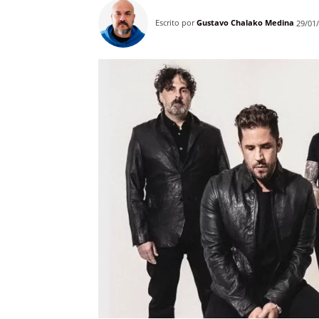
Escrito por
Gustavo Chalako Medina
29/01