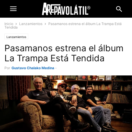
Inicio
Lanzamientos
Pasamanos estrena el álbum La Trampa Está
Tendida
Lanzamientos
Pasamanos estrena el álbum
La Trampa Está Tendida
Por
Gustavo Chalako Medina
-