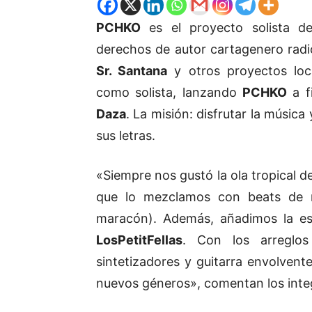
PCHKO
es el proyecto solista 
derechos de autor cartagenero rad
Sr. Santana
y otros proyectos loc
como solista, lanzando
PCHKO
a f
Daza
. La misión: disfrutar la músic
sus letras.
«Siempre nos gustó la ola tropical d
que lo mezclamos con beats de r
maracón). Además, añadimos la es
LosPetitFellas
. Con los arregl
sintetizadores y guitarra envolvent
nuevos géneros», comentan los int