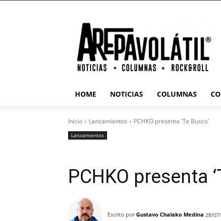
HOME
NOTICIAS
COLUMNAS
CO
Inicio
Lanzamientos
PCHKO presenta 'Te Busco'
Lanzamientos
PCHKO presenta ‘
Escrito por
Gustavo Chalako Medina
28/07