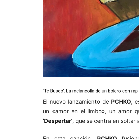
‘Te Busco’: La melancolía de un bolero con rap
El nuevo lanzamiento de
PCHKO
, 
un «amor en el limbo», un amor q
‘Despertar’
, que se centra en soltar 
En esta canción,
PCHKO
fusion