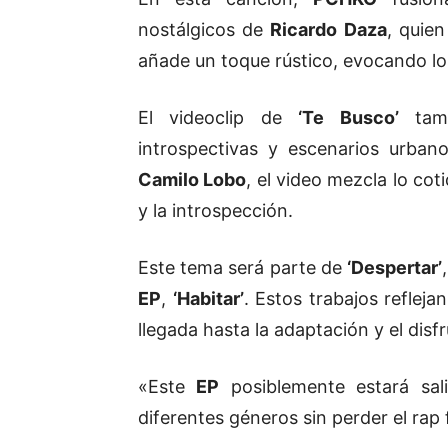
nostálgicos de
Ricardo Daza
, quien
añade un toque rústico, evocando los
El videoclip de
‘Te Busco’
tamb
introspectivas y escenarios urba
Camilo Lobo
, el video mezcla lo cot
y la introspección.
Este tema será parte de
‘Despertar’
EP
,
‘Habitar’
. Estos trabajos refleja
llegada hasta la adaptación y el disfr
«Este
EP
posiblemente estará sa
diferentes géneros sin perder el rap