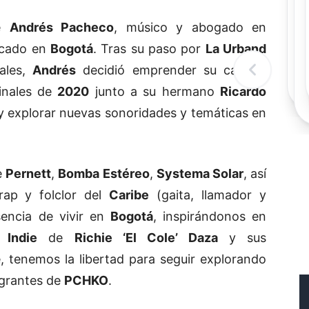
Rec
Re
de
Andrés Pacheco
, músico y abogado en
"
icado en
Bogotá
. Tras su paso por
La Urband
c
d
ales,
Andrés
decidió emprender su camino
l
t
inales de
2020
junto a su hermano
Ricardo
a y explorar nuevas sonoridades y temáticas en
e
Pernett
,
Bomba Estéreo
,
Systema Solar
, así
ap y folclor del
Caribe
(gaita, llamador y
encia de vivir en
Bogotá
, inspirándonos en
os
Indie
de
Richie ‘El Cole’ Daza
y sus
e, tenemos la libertad para seguir explorando
egrantes de
PCHKO
.