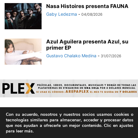
Nasa Histoires presenta FAUNA
Gaby Ledezma
-
04/08/2026
Azul Aguilera presenta Azul, su
primer EP
Gustavo Chalako Medina
-
31/07/2026
Con su acuerdo, nosotros y nuestros socios usamos cookies o
© ArepaVolatil.Com 2021-2025 - Hecho por humanos, no por
tecnologías similares para almacenar, acceder y procesar datos
IA. | Todos los derechos reservados.
que nos ayudan a ofrecerle un mejor contenido. Clic en ajustes
para leer más.