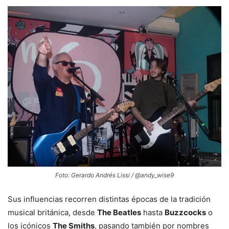
Foto: Gerardo Andrés Lissi / @andy_wise9
Sus influencias recorren distintas épocas de la tradición
musical británica, desde
The Beatles
hasta
Buzzcocks
o
los icónicos
The Smiths
, pasando también por nombres