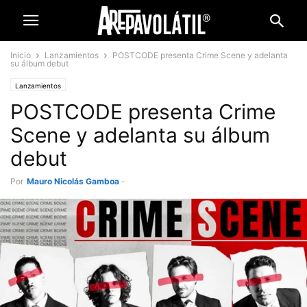
Inicio
Lanzamientos
POSTCODE presenta Crime Scene y adelanta
su álbum debut
Lanzamientos
POSTCODE presenta Crime
Scene y adelanta su álbum
debut
Por
Mauro Nicolás Gamboa
-