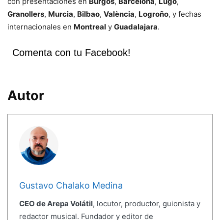
con presentaciones en
Burgos
,
Barcelona
,
Lugo
,
Granollers
,
Murcia
,
Bilbao
,
València
,
Logroño
, y fechas
internacionales en
Montreal
y
Guadalajara
.
Comenta con tu Facebook!
Autor
Gustavo Chalako Medina
CEO de Arepa Volátil
, locutor, productor, guionista y
redactor musical. Fundador y editor de