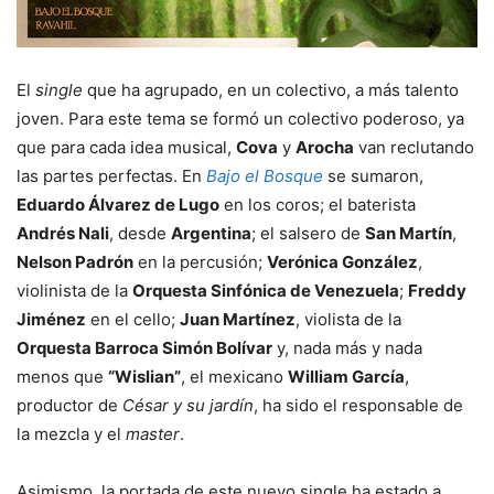
El
single
que ha agrupado, en un colectivo, a más talento
joven. Para este tema se formó un colectivo poderoso, ya
que para cada idea musical,
Cova
y
Arocha
van reclutando
las partes perfectas. En
Bajo el Bosque
se sumaron,
Eduardo Álvarez de Lugo
en los coros; el baterista
Andrés Nali
, desde
Argentina
; el salsero de
San Martín
,
Nelson Padrón
en la percusión;
Verónica González
,
violinista de la
Orquesta Sinfónica de Venezuela
;
Freddy
Jiménez
en el cello;
Juan Martínez
, violista de la
Orquesta Barroca Simón Bolívar
y, nada más y nada
menos que
“Wislian”
, el mexicano
William García
,
productor de
César y su jardín
, ha sido el responsable de
la mezcla y el
master
.
Asimismo, la portada de este nuevo single ha estado a