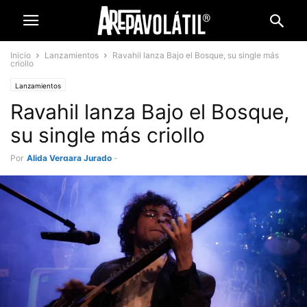
Inicio
Lanzamientos
Ravahil lanza Bajo el Bosque, su single más
criollo
Lanzamientos
Ravahil lanza Bajo el Bosque,
su single más criollo
Por
Alida Vergara Jurado
-