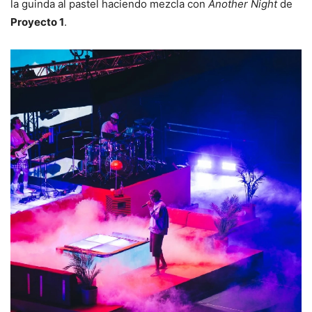
la guinda al pastel haciendo mezcla con
Another Night
de
Proyecto 1
.