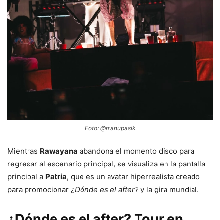
Foto: @manupasik
Mientras
Rawayana
abandona el momento disco para
regresar al escenario principal, se visualiza en la pantalla
principal a
Patria
, que es un avatar hiperrealista creado
para promocionar
¿Dónde es el after?
y la gira mundial.
¿Dónde es el after? Tour en