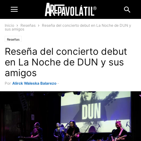
Inicio
Reseñas
Reseña del concierto debut en La Noche de DUN y
sus amigos
Reseñas
Reseña del concierto debut
en La Noche de DUN y sus
amigos
Por
Alirck Waleska Balarezo
-