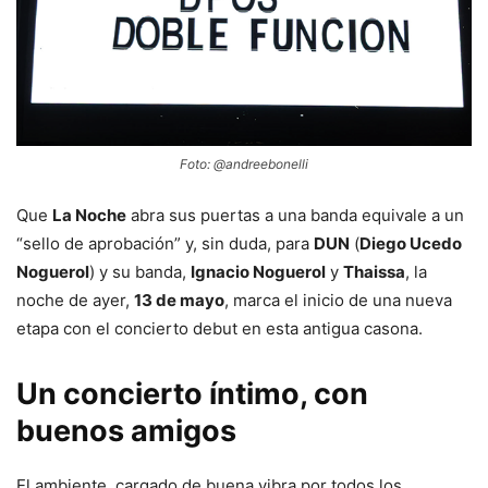
Foto: @andreebonelli
Que
La Noche
abra sus puertas a una banda equivale a un
“sello de aprobación” y, sin duda, para
DUN
(
Diego Ucedo
Noguerol
) y su banda,
Ignacio Noguerol
y
Thaissa
, la
noche de ayer,
13 de mayo
, marca el inicio de una nueva
etapa con el concierto debut en esta antigua casona.
Un concierto íntimo, con
buenos amigos
El ambiente, cargado de buena vibra por todos los