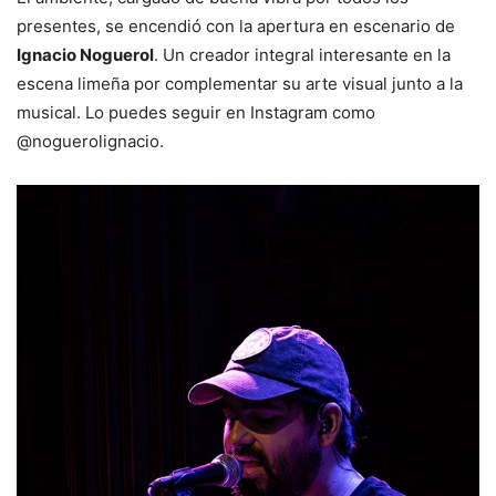
presentes, se encendió con la apertura en escenario de
Ignacio Noguerol
. Un creador integral interesante en la
escena limeña por complementar su arte visual junto a la
musical. Lo puedes seguir en Instagram como
@noguerolignacio.