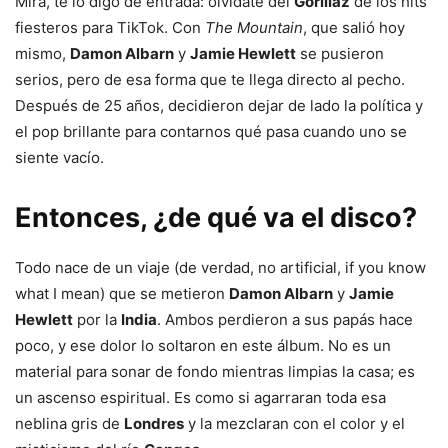
Mira, te lo digo de entrada: olvídate del
Gorillaz
de los hits
fiesteros para TikTok. Con
The Mountain
, que salió hoy
mismo,
Damon Albarn
y
Jamie Hewlett
se pusieron
serios, pero de esa forma que te llega directo al pecho.
Después de 25 años, decidieron dejar de lado la política y
el pop brillante para contarnos qué pasa cuando uno se
siente vacío.
Entonces, ¿de qué va el disco?
Todo nace de un viaje (de verdad, no artificial, if you know
what I mean) que se metieron
Damon Albarn
y
Jamie
Hewlett
por la
India
. Ambos perdieron a sus papás hace
poco, y ese dolor lo soltaron en este álbum. No es un
material para sonar de fondo mientras limpias la casa; es
un ascenso espiritual. Es como si agarraran toda esa
neblina gris de
Londres
y la mezclaran con el color y el