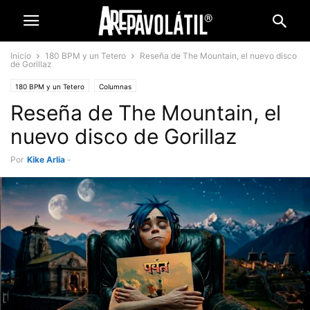
Inicio
180 BPM y un Tetero
Reseña de The Mountain, el nuevo disco
de Gorillaz
180 BPM y un Tetero
Columnas
Reseña de The Mountain, el
nuevo disco de Gorillaz
Por
Kike Arlia
-