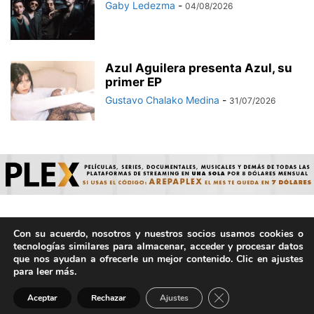
Gaby Ledezma
-
04/08/2026
Azul Aguilera presenta Azul, su
primer EP
Gustavo Chalako Medina
-
31/07/2026
Con su acuerdo, nosotros y nuestros socios usamos cookies o
© ArepaVolatil.Com 2021-2025 - Hecho por humanos, no por
tecnologías similares para almacenar, acceder y procesar datos
IA. | Todos los derechos reservados.
que nos ayudan a ofrecerle un mejor contenido. Clic en ajustes
para leer más.
Cerrar el banner de 
Aceptar
Rechazar
Ajustes