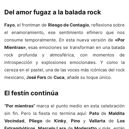
Del amor fugaz a la balada rock
Fayo
, el frontman de
Riesgo de Contagio
, reflexiona sobre
el enamoramiento, ese sentimiento efímero que nos
consume temporalmente. En esta nueva versión de
«Por
Mientras»
, esas emociones se transforman en una balada
rock profunda y atmosférica, con momentos de
introspección y explosiones emocionales. Y como la
cereza en el pastel, una de las voces más icónicas del rock
mexicano,
José Fors
de
Cuca
, añade su toque único.
El festín continúa
“Por mientras”
marca el punto medio en esta celebración
sin fin. Pero la fiesta no termina aquí:
Pato
de
Maldita
Vecindad
,
Pliego
de
Kinky
,
Pino
y
Vallarta
de
Los
Estrambóticos
,
Marcelo Lara
de
Moderatto
y más, están