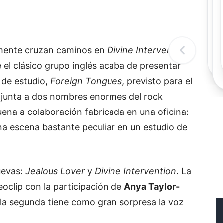
Rec
Re
"
c
d
mente cruzan caminos en
Divine Intervention
,
l
t
 el clásico grupo inglés acaba de presentar
 de estudio,
Foreign Tongues
, previsto para el
 junta a dos nombres enormes del rock
uena a colaboración fabricada en una oficina:
na escena bastante peculiar en un estudio de
uevas:
Jealous Lover
y
Divine Intervention
. La
oclip con la participación de
Anya Taylor-
 la segunda tiene como gran sorpresa la voz