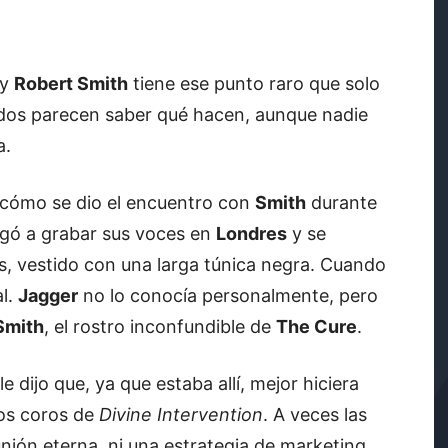
y
Robert Smith
tiene ese punto raro que solo
dos parecen saber qué hacen, aunque nadie
a.
cómo se dio el encuentro con
Smith
durante
llegó a grabar sus voces en
Londres
y se
, vestido con una larga túnica negra. Cuando
al.
Jagger
no lo conocía personalmente, pero
Smith
, el rostro inconfundible de
The Cure
.
le dijo que, ya que estaba allí, mejor hiciera
los coros de
Divine Intervention
. A veces las
nión eterna, ni una estrategia de marketing