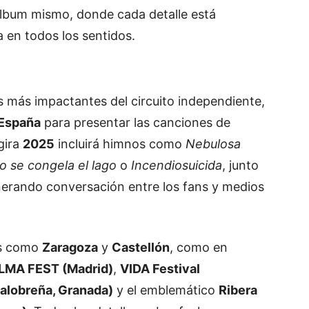
álbum
mismo,
donde
cada
detalle
está
ta
en
todos
los
sentidos.
os
más
impactantes
del
circuito
independiente,
España
para
presentar
las
canciones
de
gira
2025
incluirá
himnos
como
Nebulosa
do
se
congela
el
lago
o
Incendiosuicida
,
junto
nerando
conversación
entre
los
fans
y
medios
s
como
Zaragoza
y
Castellón
,
como
en
LMA
FEST (
Madrid)
,
VIDA
Festival
alobreña,
Granada)
y
el
emblemático
Ribera