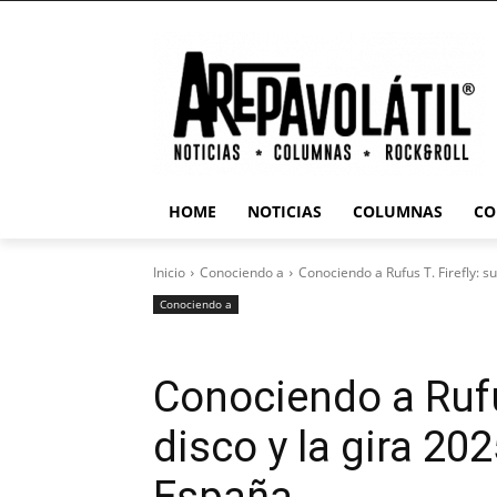
HOME
NOTICIAS
COLUMNAS
CO
Inicio
Conociendo a
Conociendo a Rufus T. Firefly: su
Conociendo a
Conociendo a Rufus
disco y la gira 20