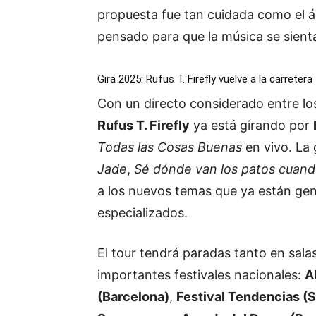
propuesta
fue
tan
cuidada
como
el
pensado
para
que
la
música
se
sien
Gira
2025
:
Rufus
T.
Firefly
vuelve
a
la
carretera
Con
un
directo
considerado
entre
l
Rufus
T.
Firefly
ya
está
girando
por
Todas
las
Cosas
Buenas
en
vivo.
La
Jade
,
Sé
dónde
van
los
patos
cuan
a
los
nuevos
temas
que
ya
están
ge
especializados.
El
tour
tendrá
paradas
tanto
en
sala
importantes
festivales
nacionales:
A
(
Barcelona)
,
Festival
Tendencias (
S