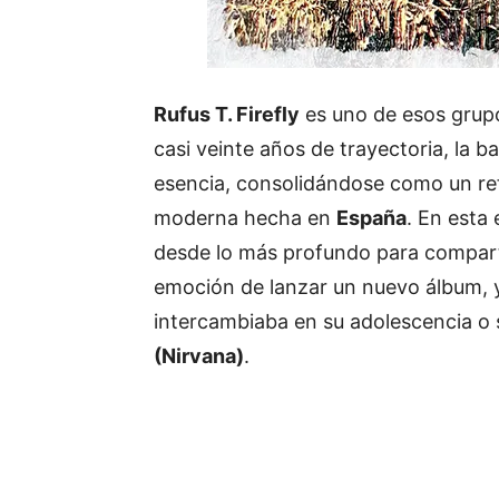
Rufus
T.
Firefly
es
uno
de
esos
grup
casi
veinte
años
de
trayectoria,
la
b
esencia,
consolidándose
como
un
re
moderna
hecha
en
España
.
En
esta
desde
lo
más
profundo
para
compar
emoción
de
lanzar
un
nuevo
álbum,
intercambiaba
en
su
adolescencia
o
(
Nirvana)
.