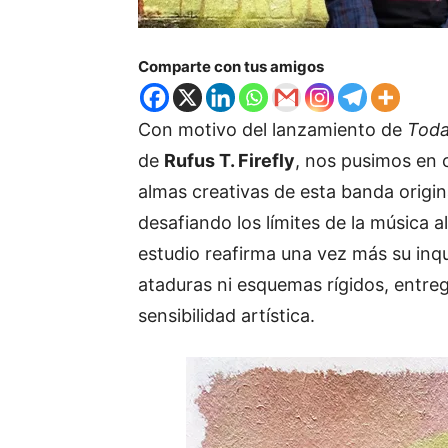
Comparte con tus amigos
Con
motivo
del
lanzamiento
de
Tod
de
Rufus
T.
Firefly
,
nos
pusimos
en
almas
creativas
de
esta
banda
origi
desafiando
los
límites
de
la
música
a
estudio
reafirma
una
vez
más
su
inq
ataduras
ni
esquemas
rígidos,
entre
sensibilidad
artística.