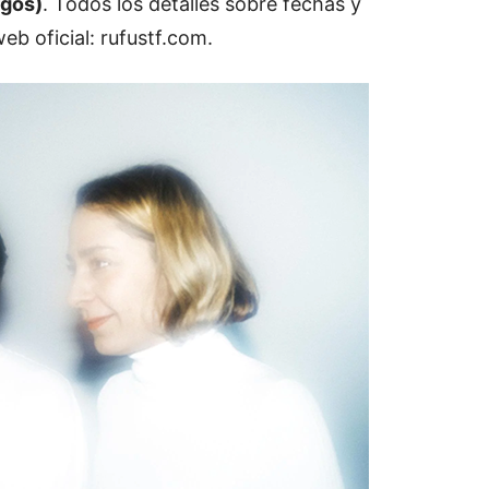
gos)
.
Todos
los
detalles
sobre
fechas
y
web
oficial:
rufustf.
com
.