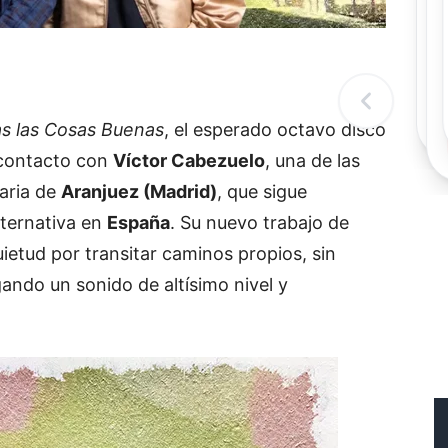
Rec
Re
"
c
d
l
t
as
las
Cosas
Buenas
,
el
esperado
octavo
disco
contacto
con
Víctor
Cabezuelo
,
una
de
las
naria
de
Aranjuez (
Madrid)
,
que
sigue
lternativa
en
España
.
Su
nuevo
trabajo
de
uietud
por
transitar
caminos
propios,
sin
gando
un
sonido
de
altísimo
nivel
y