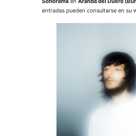
Sonorama
en
Aranda
del
Duero (
Bur
entradas
pueden
consultarse
en
su