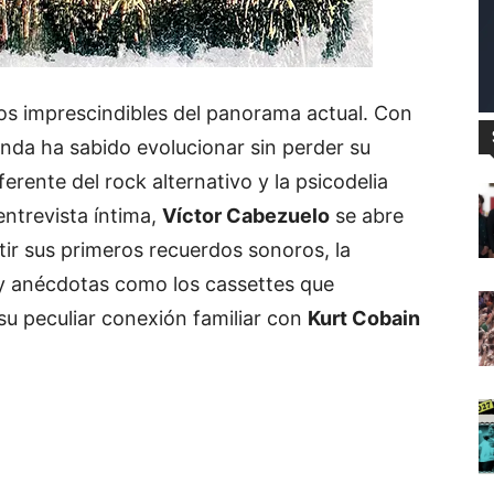
os
imprescindibles
del
panorama
actual.
Con
anda
ha
sabido
evolucionar
sin
perder
su
ferente
del
rock
alternativo
y
la
psicodelia
entrevista
íntima,
Víctor
Cabezuelo
se
abre
tir
sus
primeros
recuerdos
sonoros,
la
y
anécdotas
como
los
cassettes
que
su
peculiar
conexión
familiar
con
Kurt
Cobain