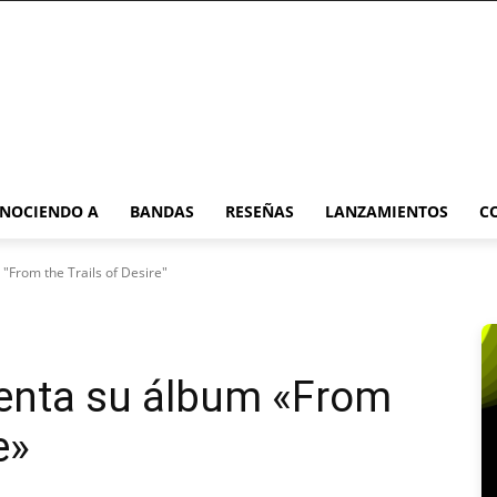
NOCIENDO A
BANDAS
RESEÑAS
LANZAMIENTOS
C
"From the Trails of Desire"
senta su álbum «From
e»