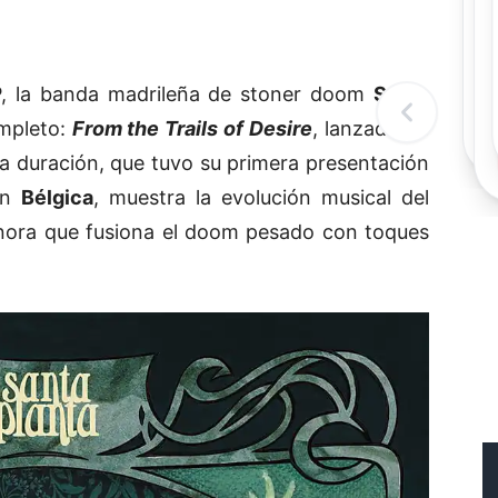
Rec
Re
"
c
P, la banda madrileña de stoner doom
Santa
d
l
mpleto:
From the Trails of Desire
, lanzado en
t
a duración, que tuvo su primera presentación
n
Bélgica
, muestra la evolución musical del
onora que fusiona el doom pesado con toques