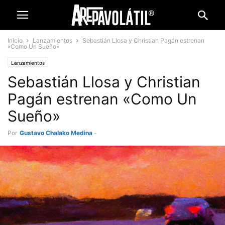
Inicio
Lanzamientos
Sebastián Llosa y Christian Pagán estrenan
«Como Un Sueño»
Lanzamientos
Sebastián Llosa y Christian
Pagán estrenan «Como Un
Sueño»
Por
Gustavo Chalako Medina
-