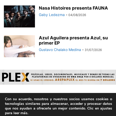
Nasa Histoires presenta FAUNA
Gaby Ledezma
-
04/08/2026
Azul Aguilera presenta Azul, su
primer EP
Gustavo Chalako Medina
-
31/07/2026
Con su acuerdo, nosotros y nuestros socios usamos cookies o
© ArepaVolatil.Com 2021-2025 - Hecho por humanos, no por
tecnologías similares para almacenar, acceder y procesar datos
IA. | Todos los derechos reservados.
que nos ayudan a ofrecerle un mejor contenido. Clic en ajustes
para leer más.