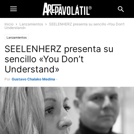
Inicio
Lanzamientos
SEELENHERZ presenta su sencillo «You Don’t
Understand»
Lanzamientos
SEELENHERZ presenta su
sencillo «You Don’t
Understand»
Por
Gustavo Chalako Medina
-