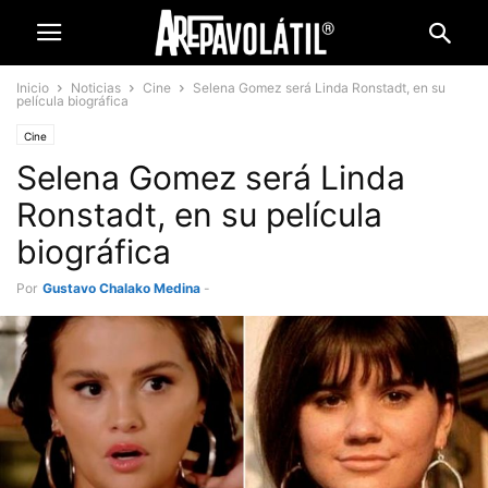
Inicio
Noticias
Cine
Selena Gomez será Linda Ronstadt, en su
película biográfica
Cine
Selena Gomez será Linda
Ronstadt, en su película
biográfica
Por
Gustavo Chalako Medina
-