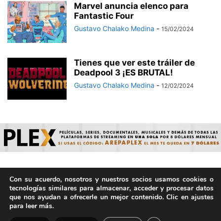
Marvel anuncia elenco para
Fantastic Four
Gustavo Chalako Medina
-
15/02/2024
Tienes que ver este tráiler de
Deadpool 3 ¡ES BRUTAL!
Gustavo Chalako Medina
-
12/02/2024
Con su acuerdo, nosotros y nuestros socios usamos cookies o
© ArepaVolatil.Com 2021-2025 - Hecho por humanos, no por
tecnologías similares para almacenar, acceder y procesar datos
IA. | Todos los derechos reservados.
que nos ayudan a ofrecerle un mejor contenido. Clic en ajustes
para leer más.