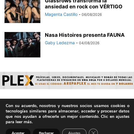
Glassrows transforma la
ansiedad en rock con VÉRTIGO
Magenta Castillo
-
06/08/2026
Nasa Histoires presenta FAUNA
Gaby Ledezma
-
04/08/2026
Con su acuerdo, nosotros y nuestros socios usamos cookies o
© ArepaVolatil.Com 2021-2025 - Hecho por humanos, no por
tecnologías similares para almacenar, acceder y procesar datos
IA. | Todos los derechos reservados.
que nos ayudan a ofrecerle un mejor contenido. Clic en ajustes
para leer más.
Cerrar el banner de 
Aceptar
Rechazar
Ajustes