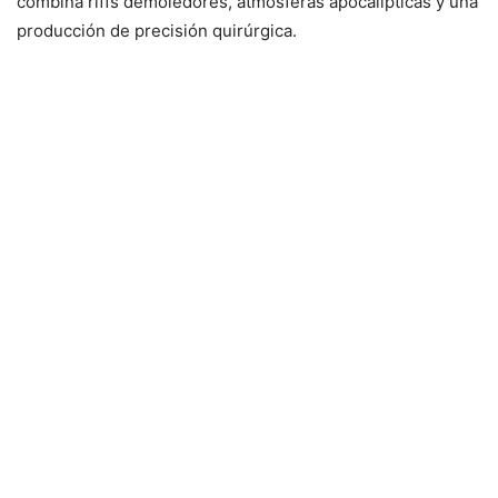
combina riffs demoledores, atmósferas apocalípticas y una
producción de precisión quirúrgica.