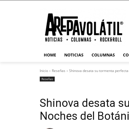
HOME
NOTICIAS
COLUMNAS
CO
Inicio
Reseñas
Shinova desata su tormenta perfecta
Reseñas
Shinova desata su
Noches del Botán