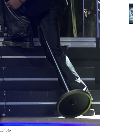
icphoto