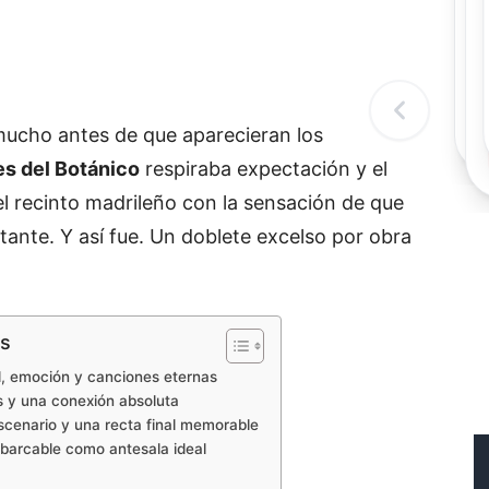
Rec
Re
"
c
d
l
t
mucho antes de que aparecieran los
s del Botánico
respiraba expectación y el
l recinto madrileño con la sensación de que
tante. Y así fue. Un doblete excelso por obra
os
, emoción y canciones eternas
es y una conexión absoluta
scenario y una recta final memorable
barcable como antesala ideal