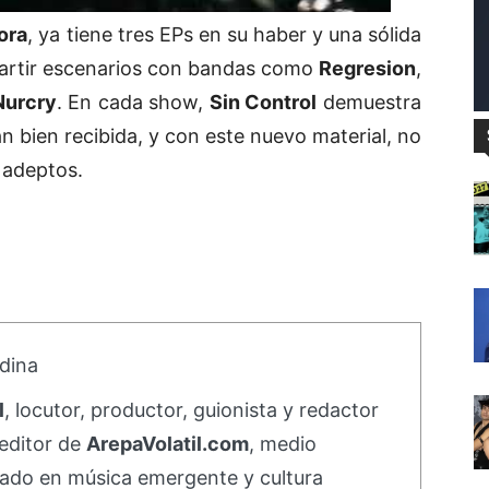
ora
, ya tiene tres EPs en su haber y una sólida
partir escenarios con bandas como
Regresion
,
Nurcry
. En cada show,
Sin Control
demuestra
an bien recibida, y con este nuevo material, no
 adeptos.
dina
l
, locutor, productor, guionista y redactor
editor de
ArepaVolatil.com
, medio
ado en música emergente y cultura