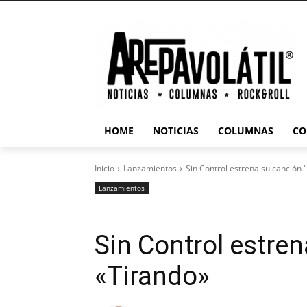
HOME
NOTICIAS
COLUMNAS
CO
Inicio
Lanzamientos
Sin Control estrena su canción 
Lanzamientos
Sin Control estre
«Tirando»