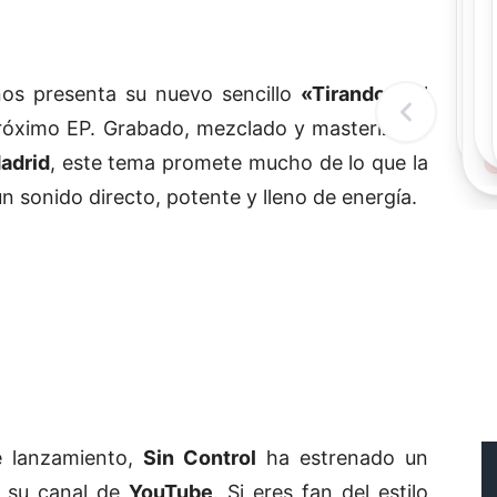
Rec
Re
"
c
os presenta su nuevo sencillo
«Tirando»
, el
d
l
próximo EP. Grabado, mezclado y masterizado
t
adrid
, este tema promete mucho de lo que la
 sonido directo, potente y lleno de energía.
e lanzamiento,
Sin Control
ha estrenado un
n su canal de
YouTube
. Si eres fan del estilo