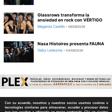
Glassrows transforma la
ansiedad en rock con VÉRTIGO
Magenta Castillo
-
06/08/2026
Nasa Histoires presenta FAUNA
Gaby Ledezma
-
04/08/2026
Con su acuerdo, nosotros y nuestros socios usamos cookies o
© ArepaVolatil.Com 2021-2025 - Hecho por humanos, no por
tecnologías similares para almacenar, acceder y procesar datos
IA. | Todos los derechos reservados.
que nos ayudan a ofrecerle un mejor contenido. Clic en ajustes