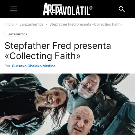
Inicio
Lanzamientos
Stepfather Fred presenta «Collecting Faith»
Lanzamientos
Stepfather Fred presenta
«Collecting Faith»
Por
Gustavo Chalako Medina
-