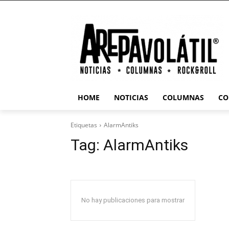
HOME
NOTICIAS
COLUMNAS
CO
Etiquetas
AlarmAntiks
Tag:
AlarmAntiks
No hay publicaciones para mostrar