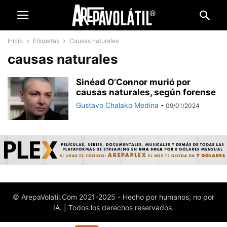
Inicio
Etiquetas
Causas naturales
causas naturales
Sinéad O’Connor murió por
causas naturales, según forense
Gustavo Chalako Medina
-
09/01/2024
© ArepaVolatil.Com 2021-2025 - Hecho por humanos, no por
IA. | Todos los derechos reservados.