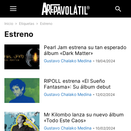
Inicio
Etiquetas
Estreno
Estreno
Pearl Jam estrena su tan esperado
álbum «Dark Matter»
Gustavo Chalako Medina
-
19/04/2024
RIPOLL estrena «El Sueño
Fantasma»: Su álbum debut
Gustavo Chalako Medina
-
12/02/2024
Mr Kilombo lanza su nuevo álbum
«Todo Este Caos»
Gustavo Chalako Medina
-
10/02/2024