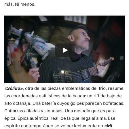
más. Ni menos.
«Sólido»
, otra de las piezas emblemáticas del trío, resume
las coordenadas estilísticas de la banda: un riff de bajo de
alto octanaje. Una batería cuyos golpes parecen bofetadas.
Guitarras afiladas y sinuosas. Una melodía que es pura
épica. Épica auténtica, real, de la que llega al alma. Ese
espíritu contemporáneo se ve perfectamente en
«Mi