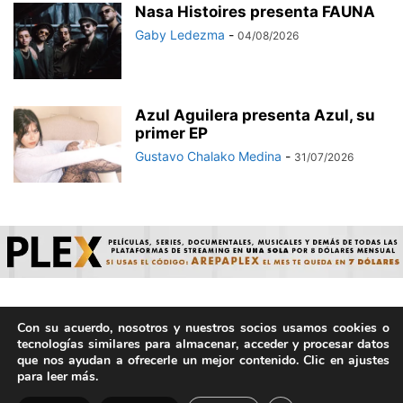
Nasa Histoires presenta FAUNA
Gaby Ledezma
-
04/08/2026
Azul Aguilera presenta Azul, su
primer EP
Gustavo Chalako Medina
-
31/07/2026
Con su acuerdo, nosotros y nuestros socios usamos cookies o
© ArepaVolatil.Com 2021-2025 - Hecho por humanos, no por
tecnologías similares para almacenar, acceder y procesar datos
IA. | Todos los derechos reservados.
que nos ayudan a ofrecerle un mejor contenido. Clic en ajustes
para leer más.