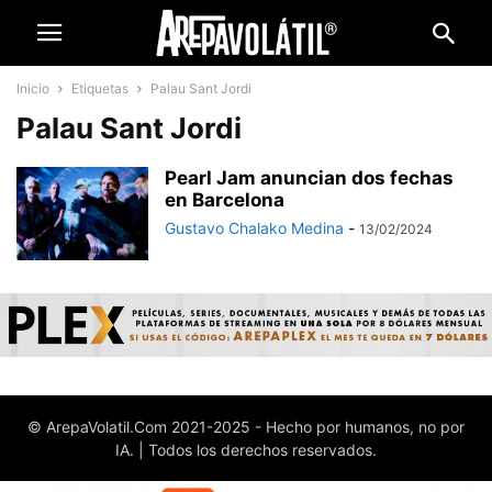
Inicio
Etiquetas
Palau Sant Jordi
Palau Sant Jordi
Pearl Jam anuncian dos fechas
en Barcelona
Gustavo Chalako Medina
-
13/02/2024
© ArepaVolatil.Com 2021-2025 - Hecho por humanos, no por
IA. | Todos los derechos reservados.