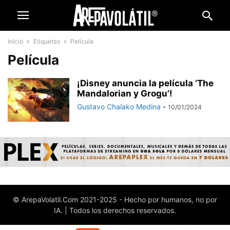
Inicio
Etiquetas
Película
Película
¡Disney anuncia la película ‘The
Mandalorian y Grogu’!
Gustavo Chalako Medina
-
10/01/2024
© ArepaVolatil.Com 2021-2025 - Hecho por humanos, no por
IA. | Todos los derechos reservados.