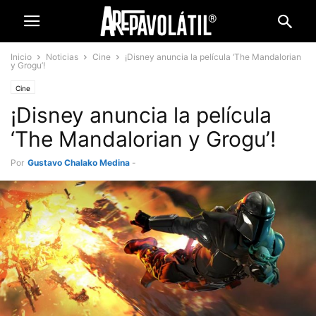
Inicio
Noticias
Cine
¡Disney anuncia la película ‘The Mandalorian
y Grogu’!
Cine
¡Disney anuncia la película
‘The Mandalorian y Grogu’!
Por
Gustavo Chalako Medina
-