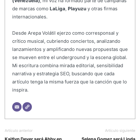
(Venezuela)
, mi voz ha formado parte de campañas
de marcas como
LaLiga
,
Playuzu
y otras firmas
internacionales.
Desde Arepa Volátil ejerzo como corresponsal y
crítico musical, cubriendo conciertos, analizando
lanzamientos y amplificando nuevas propuestas que
se mueven entre el underground y la escena global.
Mi escritura combina mirada editorial, sensibilidad
narrativa y estrategia SEO, buscando que cada
artículo tenga la misma fuerza que la canción que lo
inspira.
Artículo anterior
Artículo siguiente
Kaitlyn Dever será Abby en
Selena Gomez será Linda