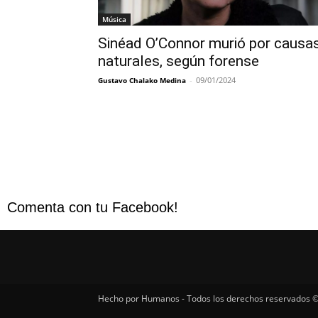
Música
Sinéad O’Connor murió por causa
naturales, según forense
-
09/01/2024
Gustavo Chalako Medina
Comenta con tu Facebook!
Hecho por Humanos - Todos los derechos reservados ©