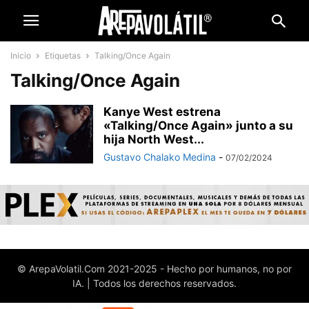
Inicio
Etiquetas
Talking/Once Again
Talking/Once Again
Kanye West estrena
«Talking/Once Again» junto a su
hija North West...
Gustavo Chalako Medina
-
07/02/2024
© ArepaVolatil.Com 2021-2025 - Hecho por humanos, no por
IA. | Todos los derechos reservados.