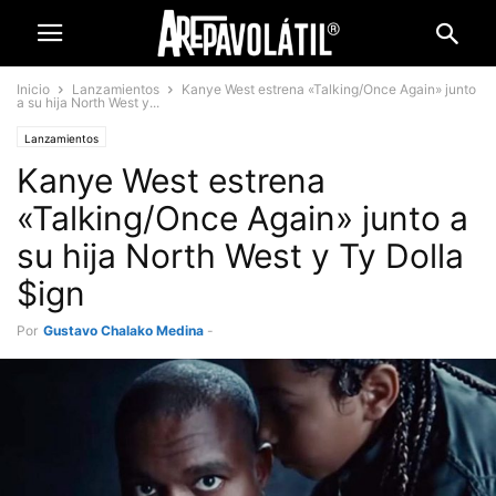
Inicio
Lanzamientos
Kanye West estrena «Talking/Once Again» junto
a su hija North West y...
Lanzamientos
Kanye West estrena
«Talking/Once Again» junto a
su hija North West y Ty Dolla
$ign
Por
Gustavo Chalako Medina
-