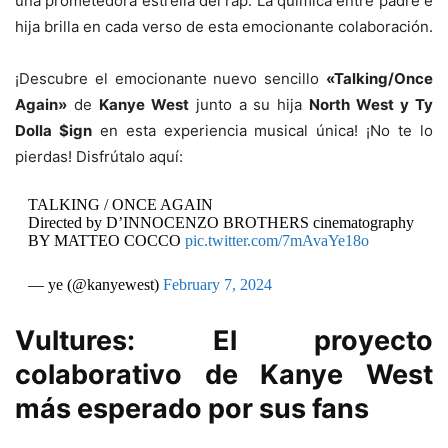
una prometedora estrella del rap. La química entre padre e
hija brilla en cada verso de esta emocionante colaboración.
¡Descubre el emocionante nuevo sencillo
«Talking/Once
Again»
de
Kanye West
junto a su hija
North West y Ty
Dolla $ign
en esta experiencia musical única! ¡No te lo
pierdas! Disfrútalo aquí:
TALKING / ONCE AGAIN
Directed by D’INNOCENZO BROTHERS cinematography
BY MATTEO COCCO
pic.twitter.com/7mAvaYe18o
— ye (@kanyewest)
February 7, 2024
Vultures
: El proyecto
colaborativo de
Kanye West
más esperado por sus fans