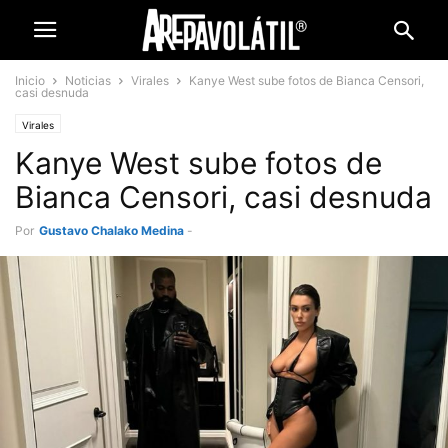
Inicio
Noticias
Virales
Kanye West sube fotos de Bianca Censori,
casi desnuda
Virales
Kanye West sube fotos de
Bianca Censori, casi desnuda
Por
Gustavo Chalako Medina
-