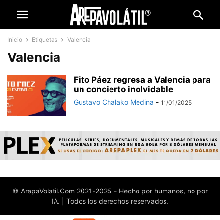
Inicio
Etiquetas
Valencia
Valencia
Fito Páez regresa a Valencia para
un concierto inolvidable
Gustavo Chalako Medina
-
11/01/2025
© ArepaVolatil.Com 2021-2025 - Hecho por humanos, no por
IA. | Todos los derechos reservados.