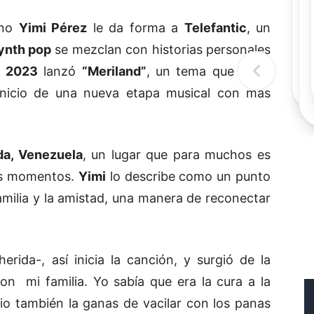
Re
R
ano
Yimi Pérez
le da forma a
Telefantic
, un
ynth pop
se mezclan con historias personales
n
2023
lanzó
“Meriland”
, un tema que sigue
nicio de una nueva etapa musical con más
da, Venezuela
, un lugar que para muchos es
os momentos.
Yimi
lo describe como un punto
amilia y la amistad, una manera de reconectar
rida-, así inicia la canción, y surgió de la
on mi familia. Yo sabía que era la cura a la
io también la ganas de vacilar con los panas