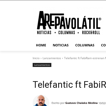
HOME
NOTICIAS
COLUMNAS
CO
Inicio
Lanzamientos
Telefantic ft FabiRam estrenan
Lanzamientos
Telefantic ft Fab
Escrito por
Gustavo Chalako Medina
10/02