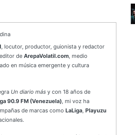
dina
l
, locutor, productor, guionista y redactor
editor de
ArepaVolatil.com
, medio
ado en música emergente y cultura
negra
Un diario más
y con 18 años de
ga 90.9 FM (Venezuela)
, mi voz ha
campañas de marcas como
LaLiga
,
Playuzu
acionales.