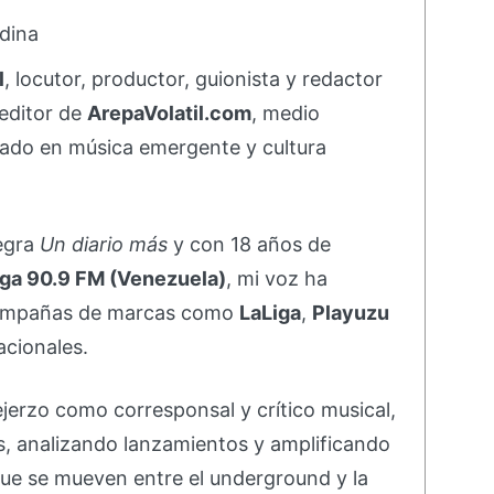
dina
l
, locutor, productor, guionista y redactor
editor de
ArepaVolatil.com
, medio
ado en música emergente y cultura
negra
Un diario más
y con 18 años de
ga 90.9 FM (Venezuela)
, mi voz ha
campañas de marcas como
LaLiga
,
Playuzu
acionales.
ejerzo como corresponsal y crítico musical,
s, analizando lanzamientos y amplificando
ue se mueven entre el underground y la