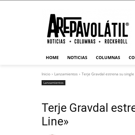
HOME
NOTICIAS
COLUMNAS
CO
Inicio
Lanzamientos
Terje Gravdal estrena su single 
Lanzamientos
Terje Gravdal estr
Line»